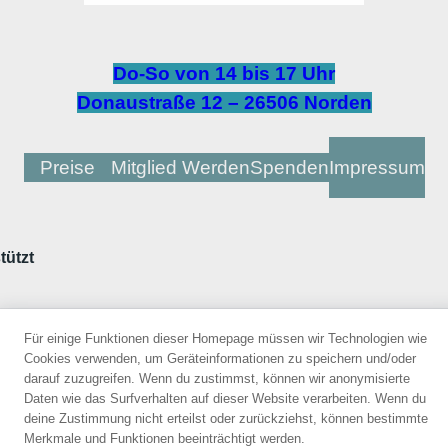
Do-So von 14 bis 17 Uhr
Donaustraße 12 – 26506 Norden
Preise
Mitglied Werden
Spenden
Impressum
tützt
Für einige Funktionen dieser Homepage müssen wir Technologien wie
Offizieller
Cookies verwenden, um Geräteinformationen zu speichern und/oder
Friedensort
der
darauf zuzugreifen. Wenn du zustimmst, können wir anonymisierte
Daten wie das Surfverhalten auf dieser Website verarbeiten. Wenn du
deine Zustimmung nicht erteilst oder zurückziehst, können bestimmte
Merkmale und Funktionen beeinträchtigt werden.