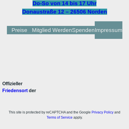
Do-So von 14 bis 17 Uhr
Donaustraße 12 – 26506 Norden
Preise
Mitglied Werden
Spenden
Impressum
Offizieller
Friedensort
der
This site is protected by reCAPTCHA and the Google
Privacy Policy
and
Terms of Service
apply.