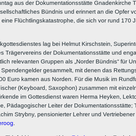
ntag aus der Dokumentationsstätte Gnadenkirche Tid
gesellschaftliches Bündnis und erinnert an die Opfer 
r eine Flüchtlingskatastrophe, die sich vor rund 170
kgottesdienstes lag bei Helmut Kirschstein, Superi
d des Trägervereins der Dokumentationsstätte und en
aftlich relevanten Gruppen als „Norder Bündnis“ für 
hat Spendengelder gesammelt, mit denen das Rettung
.000 Euro kamen aus Norden. Für die Musik im Rundf
ischer (Keyboard, Saxophon) zusammen mit einzeln
wirkende im Gottesdienst waren Herma Heyken, Lekto
 Pädagogischer Leiter der Dokumentationsstätte; Tho
chim Strybny, pensionierter Lehrer und Vertriebener
eroog
.