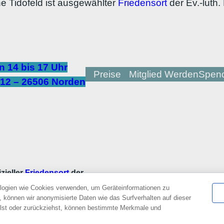
 Tidofeld ist ausgewählter
Friedensort
der Ev.-luth
 14 bis 17 Uhr
Preise
Mitglied Werden
Spen
12 – 26506 Norden
izieller
Friedensort
der
logien wie Cookies verwenden, um Geräteinformationen zu
 können wir anonymisierte Daten wie das Surfverhalten auf dieser
ilst oder zurückziehst, können bestimmte Merkmale und
site is protected by reCAPTCHA and the Google
Privacy Policy
and
Terms of Service