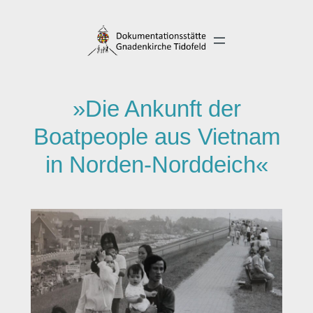
Direkt
zum
Inhalt
wechseln
»Die Ankunft der
Boatpeople aus Vietnam
in Norden-Norddeich«